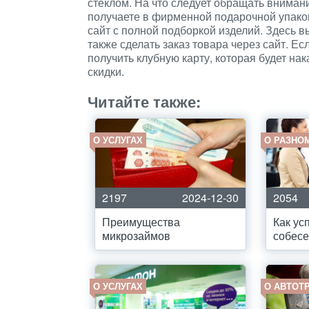
стеклом. На что следует обращать вниман
получаете в фирменной подарочной упаков
сайт с полной подборкой изделий. Здесь 
также сделать заказ товара через сайт. Е
получить клубную карту, которая будет на
скидки.
Читайте также:
О УСЛУГАХ
О РАЗНО
2197
2024-12-30
2054
Преимущества
Как ус
микрозаймов
собес
О УСЛУГАХ
О АВТОТ