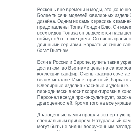
Роскошь вне времени и моды, это ,конечн
Более тысячи моделей ювелирных изделий
дизайна. Одним из самых красивых камней
представлены Топаз Лондон Блю. Он имеет
всех видов Топаза он выделяется насыщен
поймут об оттенке цвета. Он очень красив
длинными серьгами. Бархатные синие сап
богат Вьетнам.
Если в России и Европе, купить такие укр
достатком, во Вьетнаме цены на сапфиро
коллекции сапфир. Очень красиво сочетае
белом металле. Имеет приятный, бархатны
Ювелирные изделия красивые и удобные. 
периодически вносит корректировки в ко
Персонал всегда проконсультирует, расска
драгоценностей. Кроме того на все укра
Драгоценные камни прошли экспертную пр
специальным прибором. Натуральный каме
могут быть не видны вооруженным взгляд