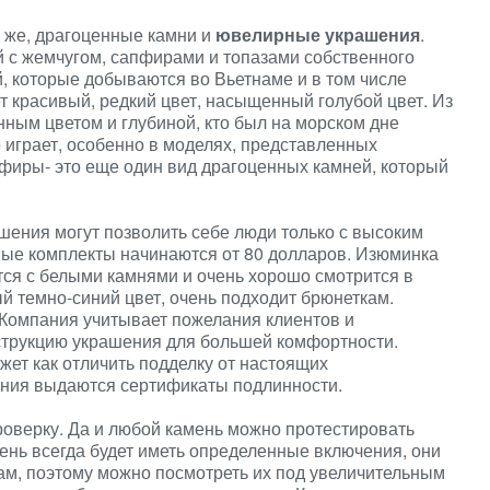
о же, драгоценные камни и
ювелирные украшения
.
 с жемчугом, сапфирами и топазами собственного
, которые добываются во Вьетнаме и в том числе
 красивый, редкий цвет, насыщенный голубой цвет. Из
ным цветом и глубиной, кто был на морском дне
о играет, особенно в моделях, представленных
фиры- это еще один вид драгоценных камней, который
ашения могут позволить себе люди только с высоким
вые комплекты начинаются от 80 долларов. Изюминка
тся с белыми камнями и очень хорошо смотрится в
й темно-синий цвет, очень подходит брюнеткам.
Компания учитывает пожелания клиентов и
нструкцию украшения для большей комфортности.
жет как отличить подделку от настоящих
шения выдаются сертификаты подлинности.
оверку. Да и любой камень можно протестировать
нь всегда будет иметь определенные включения, они
ам, поэтому можно посмотреть их под увеличительным