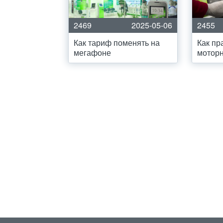
2469
2025-05-06
2455
Как тариф поменять на
Как пр
мегафоне
мотор