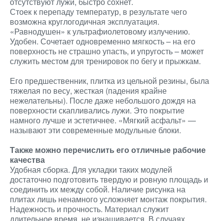
отсутствуют лужи, быстро сохнет.
Стоек к перепаду температур, в результате чего
возможна круглогодичная эксплуатация.
«Равнодушен» к ультрафиолетовому излучению.
Удобен. Сочетает одновременно мягкость – на его
поверхность не страшно упасть, и упругость – может
служить местом для тренировок по бегу и прыжкам.
Его предшественник, плитка из цельной резины, была
тяжелая по весу, жесткая (падения крайне
нежелательны). После даже небольшого дождя на
поверхности скапливались лужи. Это покрытие
намного лучше и эстетичнее. «Мягкий асфальт» —
называют эти современные модульные блоки.
Также можно перечислить его отличные рабочие
качества
Удобная сборка. Для укладки таких модулей
достаточно подготовить твердую и ровную площадь и
соединить их между собой. Наличие рисунка на
плитах лишь ненамного усложняет монтаж покрытия.
Надежность и прочность. Материал служит
длительное время, не изнашивается. В случаях