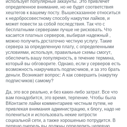
использует популярные аккаунты. Это привлечет
определенное внимание, но не будет соответствия
хештегов к вашему посту. Вышесказанное относиться
к недобросовестному способу накрутки лайков, и
может повести за собой последствия. Так что с
бесплатными серверами лучше не рисковать. Что
касается платных серверов, выбирая надежный
,
можно получить достаточно честную услугу. Такие
сервера за определенную плату, с определенными
условиями, используя, правильные схемы смогут,
обеспечить вашу популярность, в течение термина,
который вы обговорите. Однако, если у серверов есть
возможность накручивать подписчиков, и за это брать
деньги. Возникает вопрос: А как совершить (накрутку
подписчиков) самому?
Да, это все реально, и без каких-либо затрат. Все что
вам понадобится, это время, терпение. Чтобы была
ВКонтакте лайки комментариев
честным путем, не
привлекая внимания администрацию, к блогу, надо не
полениться и использовать некие хитрости
социальной сети, а также хорошенько потрудится. В
первую очередь вы должны определить целевую