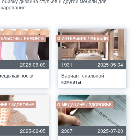
 обивку дизайна стульев и другой мебели для
очарования.
ТЕЛЬСТВЕ / РЕМОНТЕ
О ИНТЕРЬЕРЕ / МЕБЕЛИ
2025-06-09
1931
2025-05-04
вещь как носки
Вариант спальной
комнаты
ИНЕ / ЗДОРОВЬЕ
О МЕДИЦИНЕ / ЗДОРОВЬЕ
2025-02-05
2367
2025-07-20