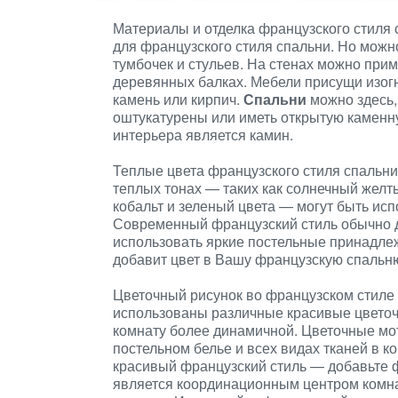
Материалы и отделка французского стиля
для французского стиля спальни. Но можн
тумбочек и стульев. На стенах можно прим
деревянных балках. Мебели присущи изогн
камень или кирпич.
Спальни
можно здесь,
оштукатурены или иметь открытую каменну
интерьера является камин.
Теплые цвета французского стиля спальни
теплых тонах — таких как солнечный желт
кобальт и зеленый цвета — могут быть ис
Современный французский стиль обычно д
использовать яркие постельные принадлеж
добавит цвет в Вашу французскую спальн
Цветочный рисунок во французском стиле 
использованы различные красивые цветоч
комнату более динамичной. Цветочные мот
постельном белье и всех видах тканей в к
красивый французский стиль — добавьте ф
является координационным центром комна