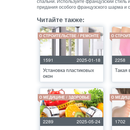
спальни. Используйте французский стиль и
придания особого французского шарма и 
Читайте также:
О СТРОИТЕЛЬСТВЕ / РЕМОНТЕ
О СТРОИ
1591
2025-01-18
2258
Установка пластиковых
Такая 
окон
О МЕДИЦИНЕ / ЗДОРОВЬЕ
О МЕДИЦ
2289
2025-05-24
1702