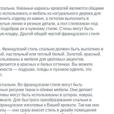
 спальни. Кованые каркасы кроватей являются общими
о использовать и мебель из натурального дерева для
енить отделку из камня, а потолок выполнить в
утые линии и резные детали, а пол стилизован под
 подобрав их к нужному стилю. Стены могут быть
ю кладку. Другой общей чертой французского стиля
. Французский стиль спальни должен быть выполнен в
ый, пастельный или теплый белый. Золотой, красный,
пользованы в мебели для цветовых акцентов.
елается в красных и белых оттенках. Вы можете
ности — подушки, пледы и пуховое одеяло, это
ю.
спальни. Во французском стиле могут быть
ные рисунки ткани и обивки мебели. Они делают
ивы могут быть использованы в шторах, коврах,
омнате. Для быстрого преобразования спальни в
ранцузское изголовье к Вашей кровати. Так как оно
ты — оно сразу внесет стиль в дизайн помещения