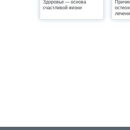
Здоровье — основа
Причи
счастливой жизни
остеох
лечен