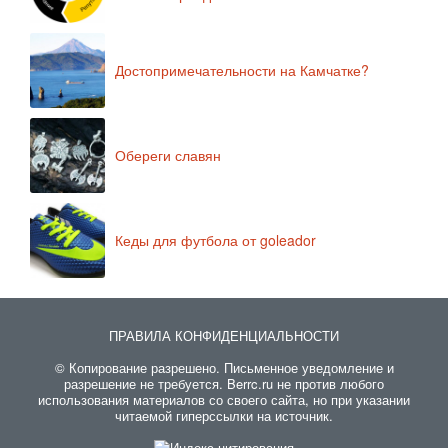
Достопримечательности на Камчатке?
Обереги славян
Кеды для футбола от goleador
ПРАВИЛА КОНФИДЕНЦИАЛЬНОСТИ
© Копирование разрешено. Письменное уведомление и
разрешение не требуется. Berrc.ru не против любого
использования материалов со своего сайта, но при указании
читаемой гиперссылки на источник.