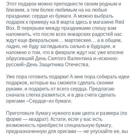
Этот подарок можно преподнести своим родным и
близким, а тем более любимым на на любые
праздники: сердце из бумаги. А можно выбрать
подарок к примеру на 8 марта здесь
в магазине Red
Box. В перерыве между праздниками спешу вам
напомнить, что после всех январских радостей нас
ждут еще февральские… мартовские… а в общем,
ладно, не буду заглядывать сильно в будущее, и
напомню о том, что в феврале ждут нас уже вполне
обрусевший День Святого Валентина и»исконно-
русский»День Защитника Отечества.
Уже пора готовить подарки! А мне пора собирать идеи
подарков, которые вы сможете сделать своими
руками, и подарить от всего сердца. Предлагаю
сначала слегка размяться, и в два счета сделать
оригами «Сердце»из бумаги.
Приготовьте бумагу нужного вам цвета и размера (по
форме — квадрат). Кстати, если у вас есть
возможность приобрести специальную бумагу,
предназначенную для оригами — не упускайте ее, вы