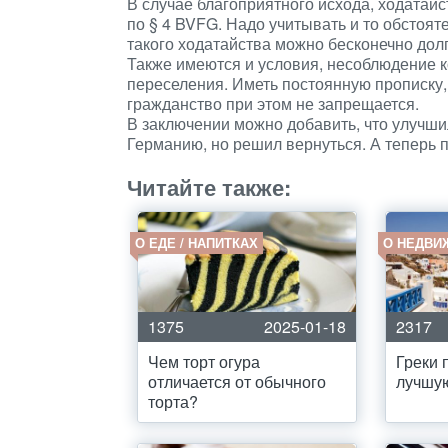
В случае благоприятного исхода, ходатай
по § 4 BVFG. Надо учитывать и то обстоят
такого ходатайства можно бесконечно дол
Также имеются и условия, несоблюдение к
переселения. Иметь постоянную прописку,
гражданство при этом не запрещается.
В заключении можно добавить, что улучши
Германию, но решил вернуться. А теперь 
Читайте также:
О ЕДЕ / НАПИТКАХ
О НЕДВИ
1375
2025-01-18
2317
Чем торт огура
Греки 
отличается от обычного
лучшу
торта?