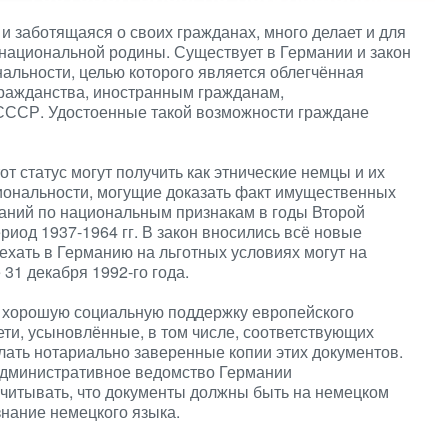
и заботящаяся о своих гражданах, много делает и для
 национальной родины. Существует в Германии и закон
альности, целью которого является облегчённая
ражданства, иностранным гражданам,
СССР. Удостоенные такой возможности граждане
от статус могут получить как этнические немцы и их
циональности, могущие доказать факт имущественных
ваний по национальным признакам в годы Второй
риод 1937-1964 гг. В закон вносились всё новые
ехать в Германию на льготных условиях могут на
31 декабря 1992-го года.
а хорошую социальную поддержку европейского
дети, усыновлённые, в том числе, соответствующих
ать нотариально заверенные копии этих документов.
административное ведомство Германии
 учитывать, что документы должны быть на немецком
 знание немецкого языка.