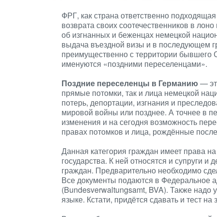
ФРГ, как страна ответственно подходящая 
возврата своих соотечественников в лоно
об изгнанных и беженцах немецкой национ
выдача въездной визы и в последующем г
преимущественно с территории бывшего 
именуются «поздними переселенцами».
Поздние переселенцы в Германию
— эт
прямые потомки, так и лица немецкой на
потерь, депортации, изгнания и преследо
мировой войны или позднее. А точнее в пе
изменения и на сегодня возможность пере
правах потомков и лица, рождённые после 
Данная категория граждан имеет права н
государства. К ней относятся и супруги и 
граждан. Предварительно необходимо сдел
Все документы подаются в Федеральное 
(Bundesverwaltungsamt, BVA). Также надо
языке. Кстати, придётся сдавать и тест на