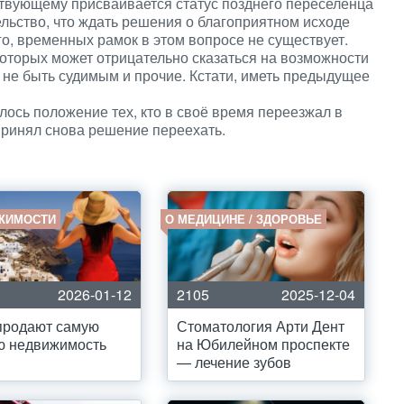
ствующему присваивается статус позднего переселенца
ельство, что ждать решения о благоприятном исходе
го, временных рамок в этом вопросе не существует.
оторых может отрицательно сказаться на возможности
 не быть судимым и прочие. Кстати, иметь предыдущее
лось положение тех, кто в своё время переезжал в
принял снова решение переехать.
ЖИМОСТИ
О МЕДИЦИНЕ / ЗДОРОВЬЕ
2026-01-12
2105
2025-12-04
продают самую
Стоматология Арти Дент
ю недвижимость
на Юбилейном проспекте
— лечение зубов