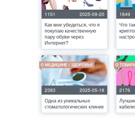
1151
2025-09-20
1849
Как мне убедиться, что я
Что та
покупаю качественную
крипто
пару обуви через
настро
Интернет?
О МЕДИЦИНЕ / ЗДОРОВЬЕ
О ТОВАРА
2383
2025-05-18
2176
Одна из уникальных
Лучши
стоматологических клиник
кабели