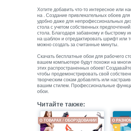
Хотите добавить что-то интересное или н
на
. Создание привлекательных обоев для
удобно даже для непрофессиональных диза
стола с учетом собственных предпочтений
стола. Благодаря забавному и быстрому 
на шаблон и отредактировать шрифт или т
можно создать за считанные минуты.
Скачать бесплатные обои для рабочего стол
вашем компьютере будут похожи на многие
этих распространенных обоев! Создавайт
чтобы продемонстрировать свой собственн
творческим сокам добавлять или настраив
вашим стилем. Профессиональные функци
обои.
Читайте также:
О ТОВАРАХ / ОБОРУДОВАНИИ
О РАЗНО