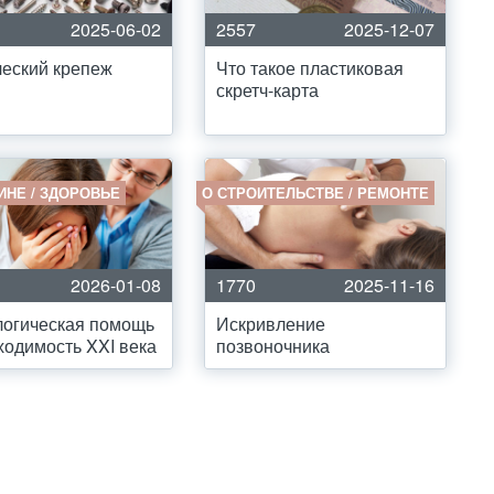
2025-06-02
2557
2025-12-07
еский крепеж
Что такое пластиковая
скретч-карта
ИНЕ / ЗДОРОВЬЕ
О СТРОИТЕЛЬСТВЕ / РЕМОНТЕ
2026-01-08
1770
2025-11-16
логическая помощь
Искривление
ходимость XXI века
позвоночника