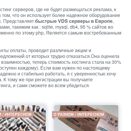
тинг серверов, где не будет размещаться реклама, к
 том, что он использует более надежное оборудование
х. Представляет
быстрые VDS серверы в Европе
,
и, такимим как : sqlite, mysql, db4, 95 % сайтов во
 именно по этому php, Является самым востребованным
нты оплаты, проводит различные акции и
едложений от которых трудно отказаться.Она оценила
м взаимностью, теперь стоимость хостинга стала на 30%
оступен каждому). Если вам нужен по настоящему
адежно и стабильно работать, я с уверенностью хочу
а. К тому же при регистрации вы получаете
инга, и сами сможете во всем убедиться
М / ИНТЕРЕСНОМ
О РАЗНОМ / ИНТЕРЕСНОМ