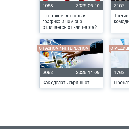
1098
2025-06-10
2157
Что такое векторная
Третий
графика и чем она
комед
отличается от клип-арта?
О РАЗНОМ / ИНТЕРЕСНОМ
О МЕДИЦ
2063
2025-11-09
1762
Как сделать скриншот
Пробле