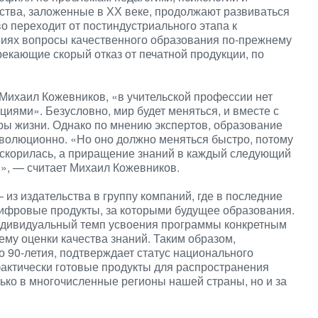
ства, заложенные в ХХ веке, продолжают развиваться
во переходит от постиндустриального этапа к
иях вопросы качественного образования по-прежнему
рекающие скорый отказ от печатной продукции, по
Михаил Кожевников, «в учительской профессии нет
иями». Безусловно, мир будет меняться, и вместе с
ры жизни. Однако по мнению экспертов, образование
эволюционно. «Но оно должно меняться быстро, потому
ускорилась, а приращение знаний в каждый следующий
», — считает Михаил Кожевников.
з издательства в группу компаний, где в последние
цифровые продукты, за которыми будущее образования.
индивидуальный темп усвоения программы конкретным
ему оценки качества знаний. Таким образом,
о 90-летия, подтверждает статус национального
фактически готовые продукты для распространения
ко в многочисленные регионы нашей страны, но и за