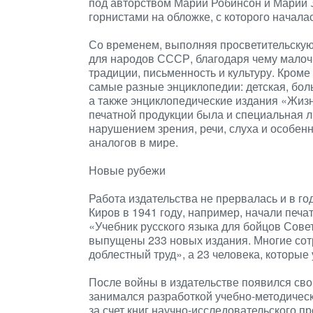
под авторством Марии Робинсон и Марии 
горнистами на обложке, с которого начала
Со временем, выполняя просветительскую
для народов СССР, благодаря чему мало
традиции, письменность и культуру. Кроме
самые разные энциклопедии: детская, бол
а также энциклопедические издания «Жизн
печатной продукции была и специальная л
нарушением зрения, речи, слуха и особенн
аналогов в мире.
Новые рубежи
Работа издательства не прервалась и в г
Киров в 1941 году, например, начали печ
«Учебник русского языка для бойцов Сове
выпущены 233 новых издания. Многие сот
доблестный труд», а 23 человека, которые
После войны в издательстве появился сво
занимался разработкой учебно-методическ
за счет книг научно-исследовательского п