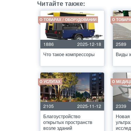
Читайте также:
О ТОВАРАХ / ОБОРУДОВАНИИ
О ТОВАРА
1886
2025-12-18
2589
Что такое компрессоры
Виды х
О УСЛУГАХ
О МЕДИЦ
2105
2025-11-12
2339
Благоустройство
Новая 
открытых пространств
ультра
возле зданий
иссле