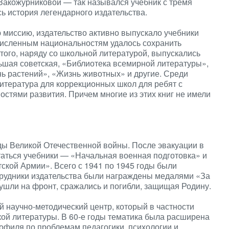
Закожурниковой — так назывался учебник с тремя
сь история легендарного издательства.
 миссию, издательство активно выпускало учебники
численным национальностям удалось сохранить
 того, наряду со школьной литературой, выпускались
ьшая советская, «Библиотека всемирной литературы»,
ь растений», «Жизнь животных» и другие. Среди
итература для коррекционных школ для ребят с
остями развития. Причем многие из этих книг не имели
оды Великой Отечественной войны. После эвакуации в
ататься учебники — «Начальная военная подготовка» и
тской Армии». Всего с 1941 по 1945 годы были
рудники издательства были награждены медалями «За
 ушли на фронт, сражались и погибли, защищая Родину.
й научно-методический центр, который в частности
ой литературы. В 60-е годы тематика была расширена
рофиля по проблемам педагогики, психологии и