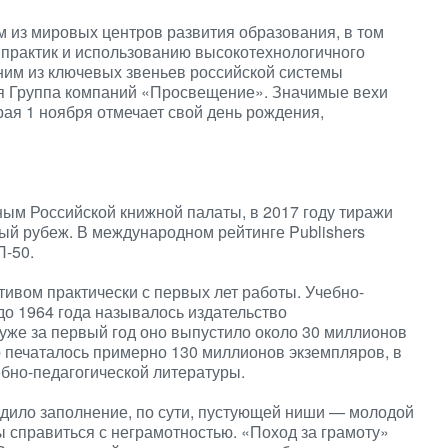
 из мировых центров развития образования, в том
практик и использованию высокотехнологичного
ним из ключевых звеньев российской системы
тся Группа компаний «Просвещение». Значимые вехи
рая 1 ноября отмечает свой день рождения,
ным Российской книжной палаты, в 2017 году тиражи
й рубеж. В международном рейтинге Publishers
П-50.
тивом практически с первых лет работы. Учебно-
до 1964 года называлось издательство
 уже за первый год оно выпустило около 30 миллионов
о печаталось примерно 130 миллионов экземпляров, в
бно-педагогической литературы.
одило заполнение, по сути, пустующей ниши — молодой
ы справиться с неграмотностью. «Поход за грамоту»